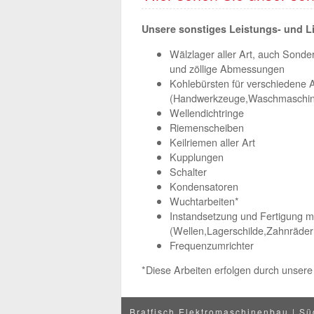
Unsere sonstiges Leistungs- und L
Wälzlager aller Art, auch Sond
und zöllige Abmessungen
Kohlebürsten für verschieden
(Handwerkzeuge,Waschmaschine
Wellendichtringe
Riemenscheiben
Keilriemen aller Art
Kupplungen
Schalter
Kondensatoren
Wuchtarbeiten*
Instandsetzung und Fertigung m
(Wellen,Lagerschilde,Zahnräder 
Frequenzumrichter
*Diese Arbeiten erfolgen durch unsere
Bratfisch Elektromaschinenbau | Sü