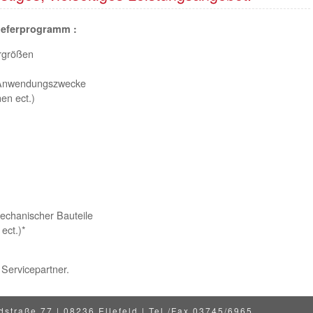
ieferprogramm :
ergrößen
e Anwendungszwecke
n ect.)
echanischer Bauteile
ect.)*
 Servicepartner.
dstraße 77 | 08236 Ellefeld | Tel./Fax 03745/6965